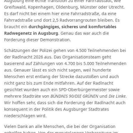
Augsburg eine echte Transition zu einer Fahrradstadt, wie
Greifswald, Kopenhagen, Oldenburg, Münster oder Utrecht.
Es darf nicht bei einem hier eine Fahrradstraße, da eine
Fahrradstraße und dort 2,5 Radvorrangrouten bleiben. Es
braucht ein
durchgängiges, sicheres und komfortables
Radwegenetz in Augsburg
. Genau das war auch die
Forderung dieser Demonstration.
Schätzungen der Polizei gehen von 4.500 Teilnehmenden bei
der Radlnacht 2026 aus. Das Organisationsteam geht
basierend auf Zählungen von 4.700 bis 5.000 Teilnehmenden
aus. Genauer lässt es sich nicht sagen, weil hunderte
Menschen erst entlang der Strecke dazustoßen und auch
nicht ganz bis zum Ende mitfahren. Auf der Radlnacht
gesichtet wurden auch ein SPD-Oberbürgermeister sowie
mehrere Stadträte von
BÜNDNIS 90/DIE GRÜNEN
und
Die Linke
.
Wir hoffen sehr, dass sich die Forderung der Radlnacht auch
konsequent in der Politik des Augsburger Stadtrates
niederschlagen wird.
Vielen Dank an alle Menschen, die bei der Organisation
geholfen haben. Von der monatelangen Vorbereitung im