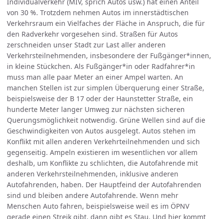
Individualverkehr (MIV, sprich Autos usw.) hat einen Anteil
von 30 %. Trotzdem nehmen Autos im innerstädtischen
Verkehrsraum ein Vielfaches der Fläche in Anspruch, die für
den Radverkehr vorgesehen sind. Straßen für Autos
zerschneiden unser Stadt zur Last aller anderen
Verkehrsteilnehmenden, insbesondere der Fußgänger*innen,
in kleine Stückchen. Als Fußgänger*in oder Radfahrer*in
muss man alle paar Meter an einer Ampel warten. An
manchen Stellen ist zur simplen Überquerung einer Straße,
beispielsweise der B 17 oder der Haunstetter Straße, ein
hunderte Meter langer Umweg zur nächsten sicheren
Querungsmöglichkeit notwendig. Grüne Wellen sind auf die
Geschwindigkeiten von Autos ausgelegt. Autos stehen im
Konflikt mit allen anderen Verkehrteilnehmenden und sich
gegenseitig. Ampeln existieren im wesentlichen vor allem
deshalb, um Konflikte zu schlichten, die Autofahrende mit
anderen Verkehrsteilnehmenden, inklusive anderen
Autofahrenden, haben. Der Hauptfeind der Autofahrenden
sind und bleiben andere Autofahrende. Wenn mehr
Menschen Auto fahren, beispielsweise weil es im ÖPNV
gerade einen Streik gibt, dann gibt es Stau. Und hier kommt