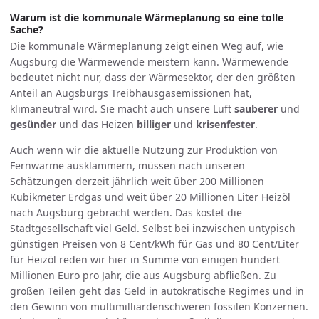
Warum ist die kommunale Wärmeplanung so eine tolle
Sache?
Die kommunale Wärmeplanung zeigt einen Weg auf, wie
Augsburg die Wärmewende meistern kann. Wärmewende
bedeutet nicht nur, dass der Wärmesektor, der den größten
Anteil an Augsburgs Treibhaus­gas­emissionen hat,
klimaneutral wird. Sie macht auch unsere Luft
sauberer
und
gesünder
und das Heizen
billiger
und
krisenfester
.
Auch wenn wir die aktuelle Nutzung zur Produktion von
Fernwärme ausklammern, müssen nach unseren
Schätzungen derzeit jährlich weit über 200 Millionen
Kubikmeter Erdgas und weit über 20 Millionen Liter Heizöl
nach Augsburg gebracht werden. Das kostet die
Stadtgesellschaft viel Geld. Selbst bei inzwischen untypisch
günstigen Preisen von 8 Cent/kWh für Gas und 80 Cent/Liter
für Heizöl reden wir hier in Summe von einigen hundert
Millionen Euro pro Jahr, die aus Augsburg abfließen. Zu
großen Teilen geht das Geld in autokratische Regimes und in
den Gewinn von multimilliardenschweren fossilen Konzernen.