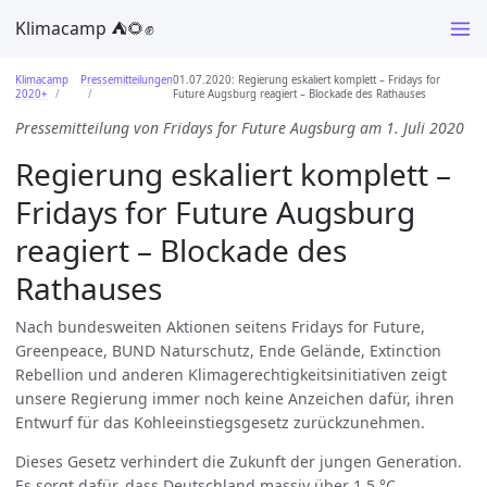
Klimacamp ⛺️🌻✊
Klimacamp
Pressemitteilungen
01.07.2020: Regierung eskaliert komplett – Fridays for
2020+
Future Augsburg reagiert – Blockade des Rathauses
Pressemitteilung von Fridays for Future Augsburg am 1. Juli 2020
Regierung eskaliert komplett –
Fridays for Future Augsburg
reagiert – Blockade des
Rathauses
Nach bundesweiten Aktionen seitens Fridays for Future,
Greenpeace, BUND Naturschutz, Ende Gelände, Extinction
Rebellion und anderen Klimagerechtigkeitsinitiativen zeigt
unsere Regierung immer noch keine Anzeichen dafür, ihren
Entwurf für das Kohleeinstiegsgesetz zurückzunehmen.
Dieses Gesetz verhindert die Zukunft der jungen Generation.
Es sorgt dafür, dass Deutschland massiv über 1,5 °C